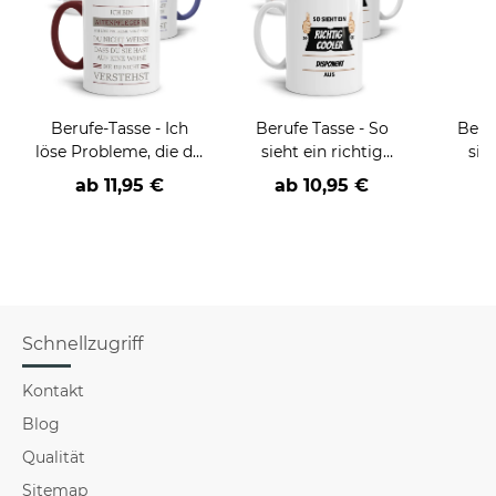
Berufe-Tasse - Ich
Berufe Tasse - So
Beru
löse Probleme, die du
sieht ein richtig
sie
nicht verstehst -
cooler -BERUF- aus
BE
ab
11,95 €
ab
10,95 €
verschiedene Berufe
versch
f
Schnellzugriff
Kontakt
Blog
Qualität
Sitemap