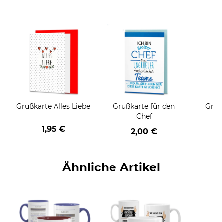
Grußkarte Alles Liebe
Grußkarte für den
Gruß
Chef
1,95 €
2,00 €
Ähnliche Artikel