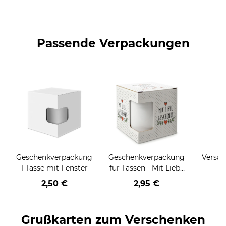
Passende Verpackungen
Geschenkverpackung
Geschenkverpackung
Versan
1 Tasse mit Fenster
für Tassen - Mit Liebe
geschenkt
2,50 €
2,95 €
Grußkarten zum Verschenken