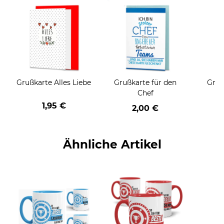
Grußkarte Alles Liebe
Grußkarte für den
Gruß
Chef
1,95 €
2,00 €
Ähnliche Artikel