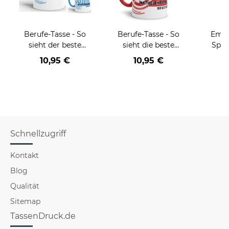
Berufe-Tasse - So
Berufe-Tasse - So
Email
sieht der beste
sieht die beste
Spru
BERUF aus -
BERUF aus -
der/d
10,95 €
10,95 €
verschiedene Berufe
verschiedene Berufe
B
für Männer - Hellblau
für Frauen
Schnellzugriff
Kontakt
Blog
Qualität
Sitemap
TassenDruck.de