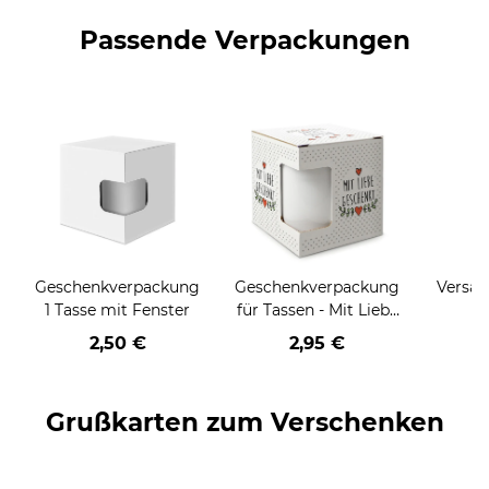
Passende Verpackungen
Geschenkverpackung
Geschenkverpackung
Versan
1 Tasse mit Fenster
für Tassen - Mit Liebe
geschenkt
2,50 €
2,95 €
Grußkarten zum Verschenken