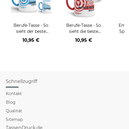
Berufe-Tasse - So
Berufe-Tasse - So
Email
sieht der beste
sieht die beste
Spru
BERUF aus -
BERUF aus -
der/d
10,95 €
10,95 €
verschiedene Berufe
verschiedene Berufe
B
für Männer - Hellblau
für Frauen
Schnellzugriff
Kontakt
Blog
Qualität
Sitemap
TassenDruck.de