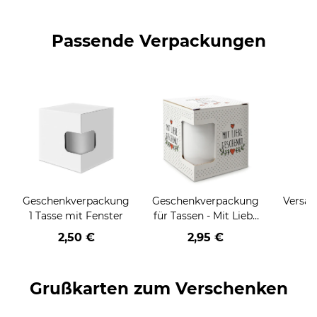
Passende Verpackungen
Geschenkverpackung
Geschenkverpackung
Versan
1 Tasse mit Fenster
für Tassen - Mit Liebe
geschenkt
2,50 €
2,95 €
Grußkarten zum Verschenken