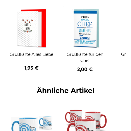
Grußkarte Alles Liebe
Grußkarte für den
Gruß
Chef
1,95 €
2,00 €
Ähnliche Artikel