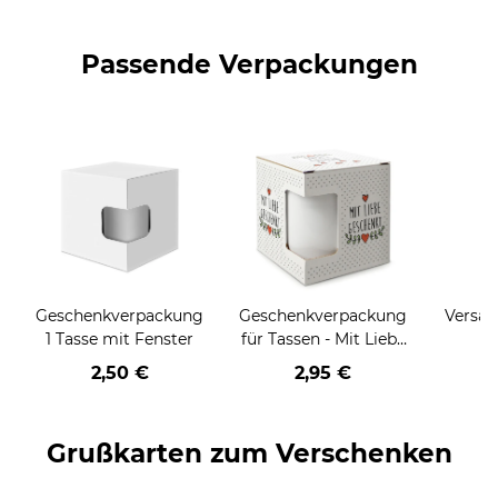
Passende Verpackungen
Geschenkverpackung
Geschenkverpackung
Versan
1 Tasse mit Fenster
für Tassen - Mit Liebe
geschenkt
2,50 €
2,95 €
Grußkarten zum Verschenken