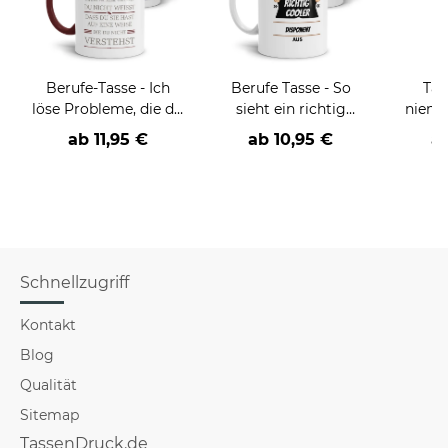
Berufe-Tasse - Ich
Berufe Tasse - So
Tas
löse Probleme, die du
sieht ein richtig
niema
nicht verstehst -
cooler -BERUF- aus
ab
11,95 €
ab
10,95 €
a
verschiedene Berufe
Schnellzugriff
Kontakt
Blog
Qualität
Sitemap
TassenDruck.de