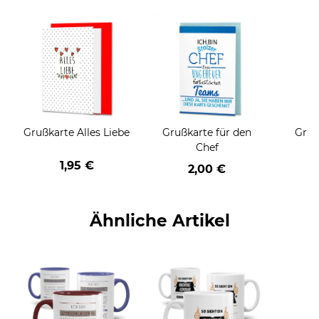
Grußkarte Alles Liebe
Grußkarte für den
Gruß
Chef
1,95 €
2,00 €
Ähnliche Artikel