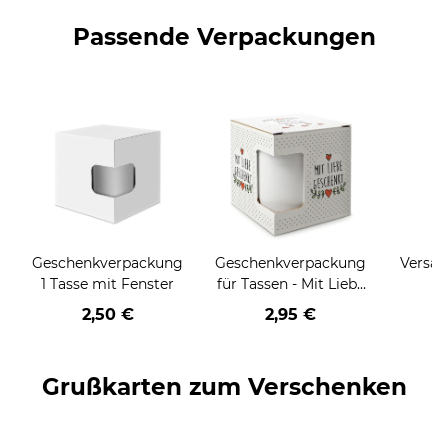
Passende Verpackungen
Geschenkverpackung
Geschenkverpackung
Versan
1 Tasse mit Fenster
für Tassen - Mit Liebe
geschenkt
2,50 €
2,95 €
Grußkarten zum Verschenken