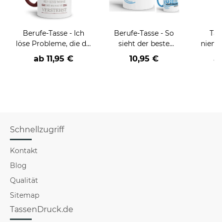
Berufe-Tasse - Ich
Berufe-Tasse - So
Tas
löse Probleme, die du
sieht der beste
niema
nicht verstehst -
BERUF aus -
ab
11,95 €
10,95 €
a
verschiedene Berufe
verschiedene Berufe
für Männer - Hellblau
Schnellzugriff
Kontakt
Blog
Qualität
Sitemap
TassenDruck.de