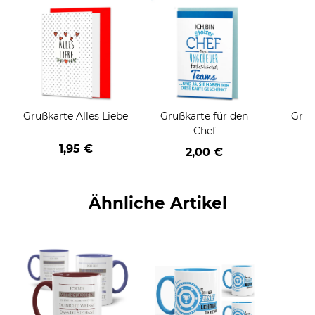
Grußkarte Alles Liebe
Grußkarte für den
Gruß
Chef
1,95 €
2,00 €
Ähnliche Artikel