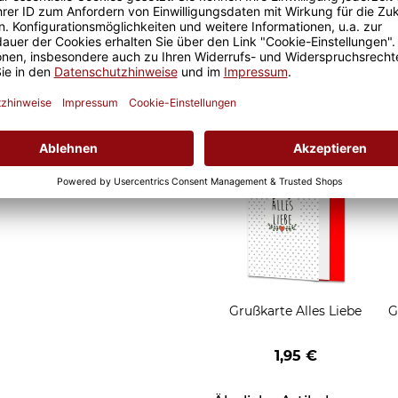
eude an unseren Fototassen
Geschenkverpackung 1
 Morgen, oder
Tasse mit Fenster
t.
2,50 €
Grußkarten zum Versch
Grußkarte Alles Liebe
G
1,95 €