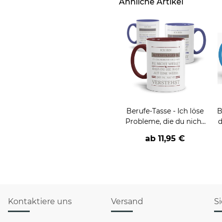
Ähnliche Artikel
Berufe-Tasse - Ich löse
B
Probleme, die du nicht
d
verstehst -
v
ab
11,95 €
verschiedene Berufe
Kontaktiere uns
Versand
S