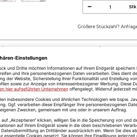
Stk
Größere Stückzahl? Anfrage 
Sicherer Kauf Auf Rechnung
Produktion in 
Passende Verpackungen
nes
lb
ist eine tolle
 gelben Berufe-Tassen aus
von unserem Grafik-Team
de in unserer eigenen
pülmaschinen- und