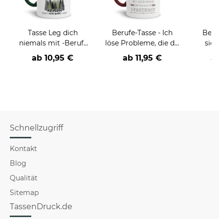
Tasse Leg dich
Berufe-Tasse - Ich
Beru
niemals mit -Beruf-
löse Probleme, die du
sieh
an
nicht verstehst -
coole
ab
10,95 €
ab
11,95 €
a
verschiedene Berufe
Schnellzugriff
Kontakt
Blog
Qualität
Sitemap
TassenDruck.de