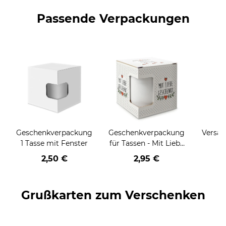
Passende Verpackungen
Geschenkverpackung
Geschenkverpackung
Versan
1 Tasse mit Fenster
für Tassen - Mit Liebe
geschenkt
2,50 €
2,95 €
Grußkarten zum Verschenken