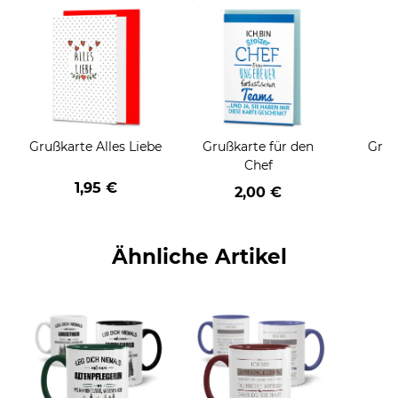
Grußkarte Alles Liebe
Grußkarte für den
Gruß
Chef
1,95 €
2,00 €
Ähnliche Artikel