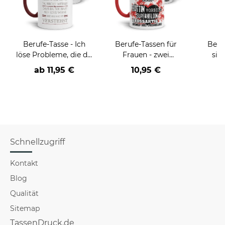
Berufe-Tasse - Ich
Berufe-Tassen für
Beru
löse Probleme, die du
Frauen - zwei
sie
nicht verstehst -
Farbvarianten
BE
ab
11,95 €
10,95 €
verschiedene Berufe
versch
für Mä
Schnellzugriff
Kontakt
Blog
Qualität
Sitemap
TassenDruck.de