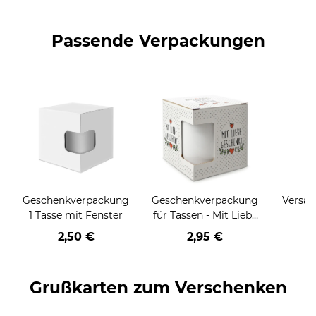
Passende Verpackungen
Geschenkverpackung
Geschenkverpackung
Versan
1 Tasse mit Fenster
für Tassen - Mit Liebe
geschenkt
2,50 €
2,95 €
Grußkarten zum Verschenken