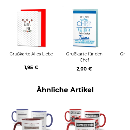
Grußkarte Alles Liebe
Grußkarte für den
Gruß
Chef
1,95 €
2,00 €
Ähnliche Artikel