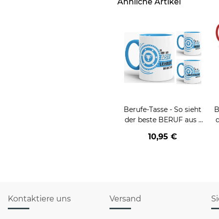
Ähnliche Artikel
Berufe-Tasse - So sieht
B
der beste BERUF aus -
verschiedene Berufe für
v
10,95 €
Männer - Hellblau
Kontaktiere uns
Versand
S