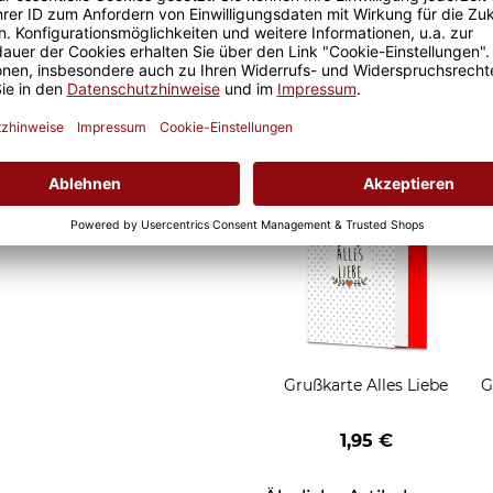
d Motivtassen garantiert
Geschenkverpackung 1
h, schmeckt gleich nochmal
Tasse mit Fenster
2,50 €
Grußkarten zum Versch
Grußkarte Alles Liebe
G
1,95 €