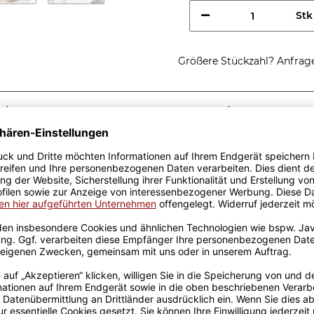
Stk
Größere Stückzahl? Anfrage 
Sicherer Kauf Auf Rechnung
Produktion in 
Passende Verpackungen
es Chirurgen -
eschenkidee, egal zu
 aus hochwertiger Keramik
designt. Mit viel
genen Produktion bedruckt.
rowellen geeignet. Somit