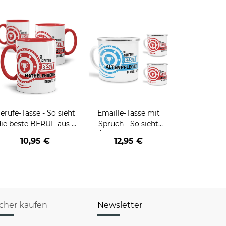
erufe-Tasse - So sieht
Emaille-Tasse mit
die beste BERUF aus -
Spruch - So sieht
erschiedene Berufe für
der/die beste - Ihr Beruf
10,95 €
12,95 €
Frauen
- aus
icher kaufen
Newsletter