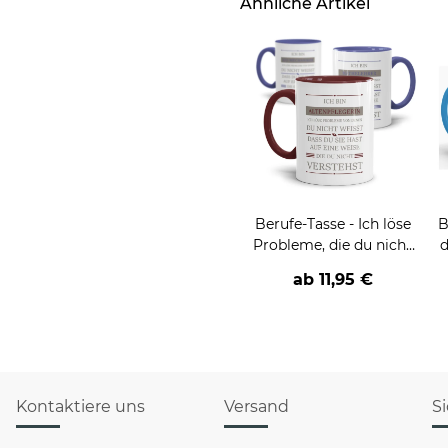
Ähnliche Artikel
Berufe-Tasse - Ich löse
B
Probleme, die du nicht
d
verstehst -
v
ab
11,95 €
verschiedene Berufe
Kontaktiere uns
Versand
S