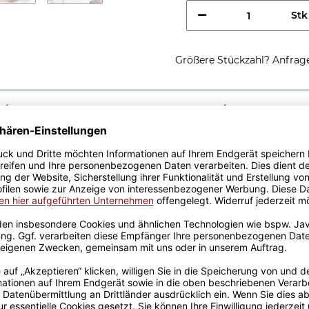
Stk
Größere Stückzahl? Anfrage 
Sicherer Kauf Auf Rechnung
Produktion in 
Passende Verpackungen
es Chemikers -
 Geschenkidee, egal zu
sen aus hochwertiger
fik-Team designt. Mit viel
genen Produktion bedruckt.
rowellen geeignet. Somit