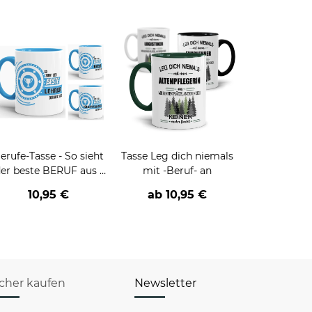
erufe-Tasse - So sieht
Tasse Leg dich niemals
er beste BERUF aus -
mit -Beruf- an
erschiedene Berufe für
10,95 €
ab
10,95 €
Männer - Hellblau
icher kaufen
Newsletter