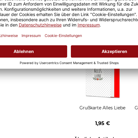
d Motivtassen garantiert
Geschenkverpackung 1
h, schmeckt gleich nochmal
Tasse mit Fenster
2,50 €
Grußkarten zum Versch
Grußkarte Alles Liebe
G
1,95 €