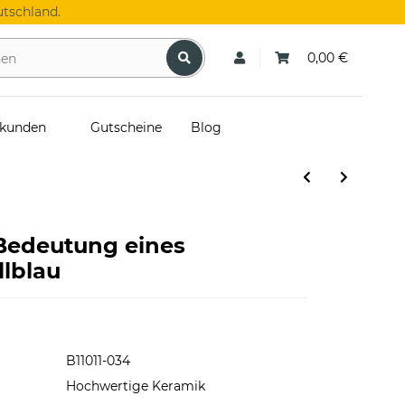
tschland.
0,00 €
skunden
Gutscheine
Blog
 Bedeutung eines
llblau
B11011-034
Hochwertige Keramik