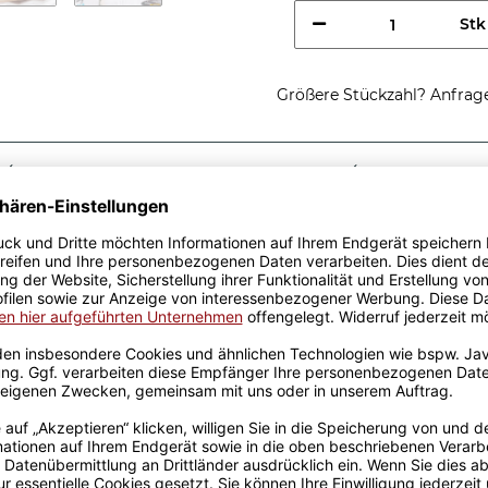
Stk
Größere Stückzahl? Anfrage 
Sicherer Kauf Auf Rechnung
Produktion in 
Passende Verpackungen
nes
tolle Geschenkidee, egal zu
sen aus hochwertiger
fik-Team designt. Mit viel
genen Produktion bedruckt.
rowellen geeignet. Somit