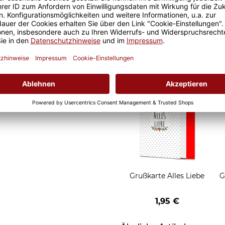
d Motivtassen garantiert
Geschenkverpackung 1
h, schmeckt gleich nochmal
Tasse mit Fenster
2,50 €
Grußkarten zum Versch
Grußkarte Alles Liebe
G
1,95 €