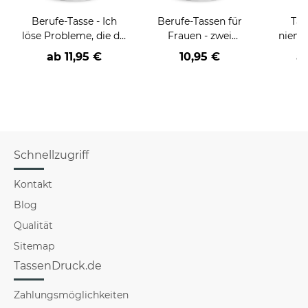
Berufe-Tasse - Ich
Berufe-Tassen für
Tas
löse Probleme, die du
Frauen - zwei
niema
nicht verstehst -
Farbvarianten
ab
11,95 €
10,95 €
a
verschiedene Berufe
Schnellzugriff
Kontakt
Blog
Qualität
Sitemap
TassenDruck.de
Zahlungsmöglichkeiten