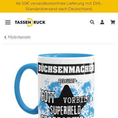
Ab 50€ versandkostenfreie Lieferung mit DHL-
Standardversand nach Deutschland.
Motivtassen