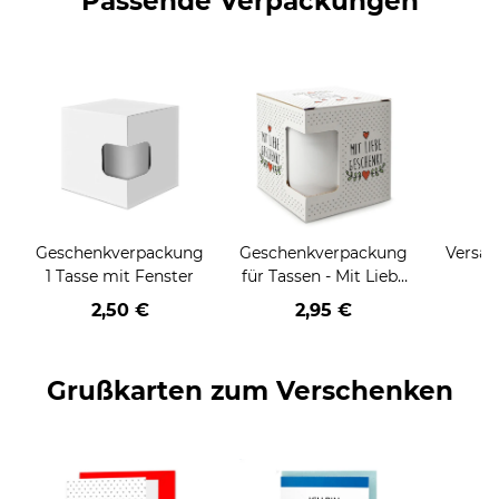
Passende Verpackungen
Geschenkverpackung
Geschenkverpackung
Versan
1 Tasse mit Fenster
für Tassen - Mit Liebe
geschenkt
2,50 €
2,95 €
Grußkarten zum Verschenken