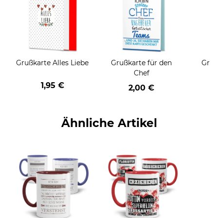
Grußkarte Alles Liebe
Grußkarte für den
Gruß
Chef
1,95 €
2,00 €
Ähnliche Artikel