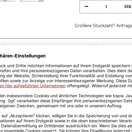
Stk
Größere Stückzahl? Anfrage 
Sicherer Kauf Auf Rechnung
Produktion in 
Passende Verpackungen
es Brauers -
eschenkidee, egal zu
 aus hochwertiger Keramik
designt. Mit viel
genen Produktion bedruckt.
rowellen geeignet. Somit