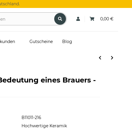
tschland.
0,00 €
skunden
Gutscheine
Blog
 Bedeutung eines Brauers -
B11011-216
Hochwertige Keramik