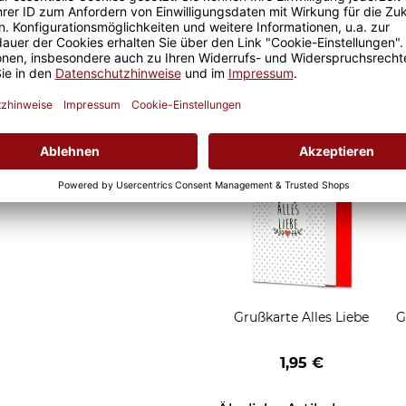
d Motivtassen garantiert
Geschenkverpackung 1
h, schmeckt gleich nochmal
Tasse mit Fenster
2,50 €
Grußkarten zum Versch
Grußkarte Alles Liebe
G
1,95 €