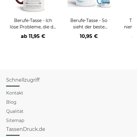
Berufe-Tasse - Ich
Berufe-Tasse - So
Tas
löse Probleme, die du
sieht der beste
niema
nicht verstehst -
BERUF aus -
ab
11,95 €
10,95 €
a
verschiedene Berufe
verschiedene Berufe
für Männer - Hellblau
Schnellzugriff
Kontakt
Blog
Qualität
Sitemap
TassenDruck.de