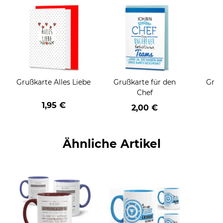
Grußkarte Alles Liebe
Grußkarte für den
Gruß
Chef
1,95 €
2,00 €
Ähnliche Artikel