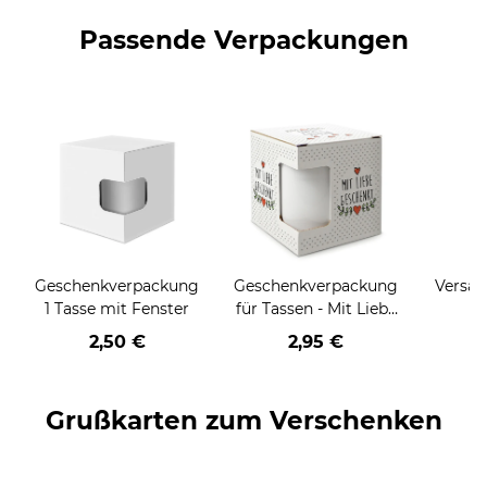
Passende Verpackungen
Geschenkverpackung
Geschenkverpackung
Versan
1 Tasse mit Fenster
für Tassen - Mit Liebe
geschenkt
2,50 €
2,95 €
Grußkarten zum Verschenken