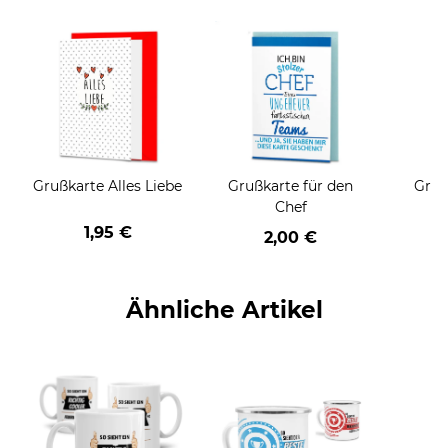
Grußkarte Alles Liebe
Grußkarte für den
Gruß
Chef
1,95 €
2,00 €
Ähnliche Artikel