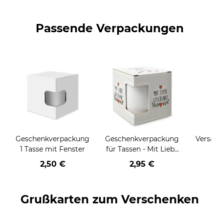
Passende Verpackungen
Geschenkverpackung
Geschenkverpackung
Versan
1 Tasse mit Fenster
für Tassen - Mit Liebe
geschenkt
2,50 €
2,95 €
Grußkarten zum Verschenken