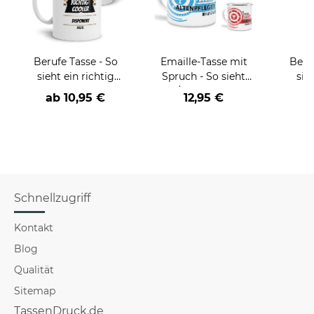
Berufe Tasse - So
Emaille-Tasse mit
Beru
sieht ein richtig
Spruch - So sieht
sie
cooler -BERUF- aus
der/die beste - Ihr
BE
ab
10,95 €
12,95 €
Beruf - aus
versch
f
Schnellzugriff
Kontakt
Blog
Qualität
Sitemap
TassenDruck.de