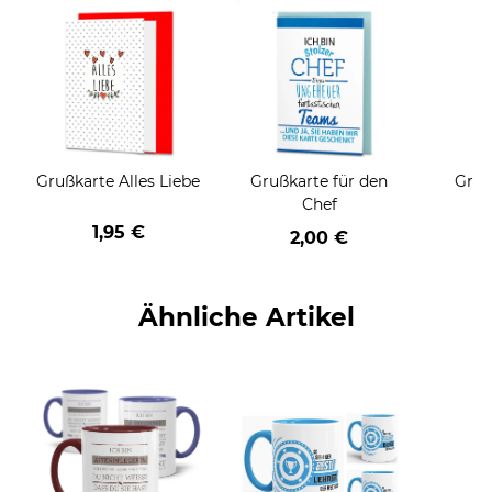
Grußkarte Alles Liebe
Grußkarte für den
Gruß
Chef
1,95 €
2,00 €
Ähnliche Artikel