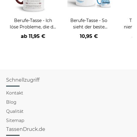
Berufe-Tasse - Ich
Berufe-Tasse - So
Tas
löse Probleme, die du
sieht der beste
niema
nicht verstehst -
BERUF aus -
ab
11,95 €
10,95 €
a
verschiedene Berufe
verschiedene Berufe
für Männer - Hellblau
Schnellzugriff
Kontakt
Blog
Qualität
Sitemap
TassenDruck.de