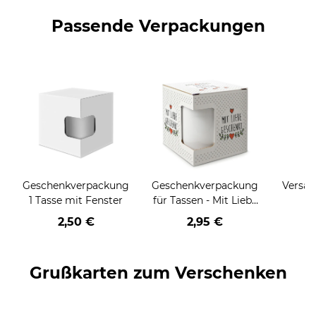
Passende Verpackungen
Geschenkverpackung
Geschenkverpackung
Versan
1 Tasse mit Fenster
für Tassen - Mit Liebe
geschenkt
2,50 €
2,95 €
Grußkarten zum Verschenken