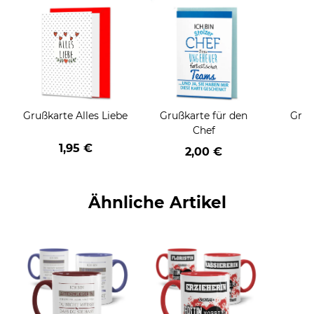
Grußkarte Alles Liebe
Grußkarte für den
Gruß
Chef
1,95 €
2,00 €
Ähnliche Artikel