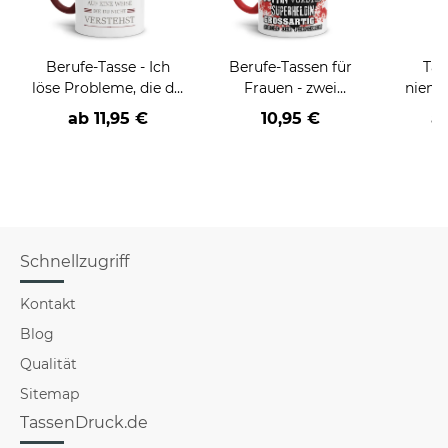
Berufe-Tasse - Ich
Berufe-Tassen für
Tas
löse Probleme, die du
Frauen - zwei
niema
nicht verstehst -
Farbvarianten
ab
11,95 €
10,95 €
a
verschiedene Berufe
Schnellzugriff
Kontakt
Blog
Qualität
Sitemap
TassenDruck.de