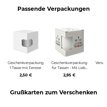
Passende Verpackungen
Geschenkverpackung
Geschenkverpackung
Versan
1 Tasse mit Fenster
für Tassen - Mit Liebe
geschenkt
2,50 €
2,95 €
Grußkarten zum Verschenken