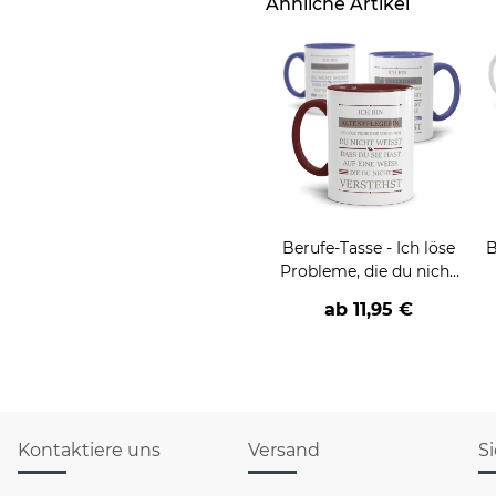
Ähnliche Artikel
Berufe-Tasse - Ich löse
B
Probleme, die du nicht
verstehst -
ab
11,95 €
verschiedene Berufe
Kontaktiere uns
Versand
S