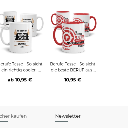
erufe Tasse - So sieht
Berufe-Tasse - So sieht
ein richtig cooler -
die beste BERUF aus -
BERUF- aus
verschiedene Berufe für
ab
10,95 €
10,95 €
Frauen
icher kaufen
Newsletter