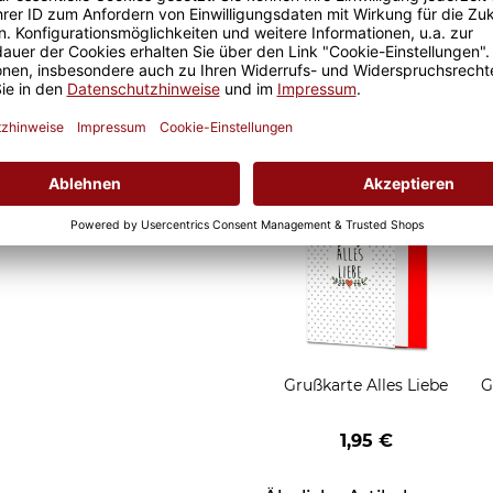
d Motivtassen garantiert
Geschenkverpackung 1
h, schmeckt gleich nochmal
Tasse mit Fenster
2,50 €
Grußkarten zum Versch
Grußkarte Alles Liebe
G
1,95 €