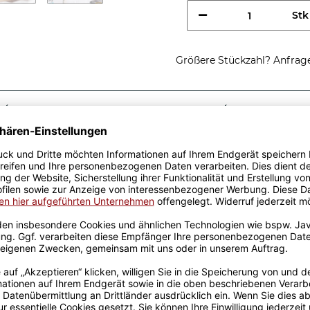
Stk
Größere Stückzahl? Anfrage 
Sicherer Kauf Auf Rechnung
Produktion in 
Passende Verpackungen
es Anglers -
schenkidee, egal zu
sen aus hochwertiger
fik-Team designt. Mit viel
genen Produktion bedruckt.
rowellen geeignet. Somit