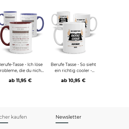
erufe-Tasse - Ich löse
Berufe Tasse - So sieht
robleme, die du nicht
ein richtig cooler -
verstehst -
BERUF- aus
ab
11,95 €
ab
10,95 €
verschiedene Berufe
icher kaufen
Newsletter