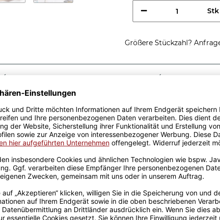
Stk
Größere Stückzahl? Anfrage 
Sicherer Kauf Auf Rechnung
Produktion in 
Passende Verpackungen
nes
 eine tolle Geschenkidee,
-Tassen aus hochwertiger
fik-Team designt. Mit viel
genen Produktion bedruckt.
rowellen geeignet. Somit