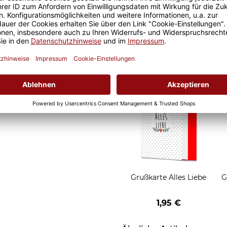
d Motivtassen garantiert
Geschenkverpackung 1
h, schmeckt gleich nochmal
Tasse mit Fenster
2,50 €
Grußkarten zum Versch
Grußkarte Alles Liebe
G
1,95 €