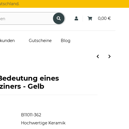
tschland.
0,00 €
skunden
Gutscheine
Blog
 Bedeutung eines
iners - Gelb
B11011-362
Hochwertige Keramik