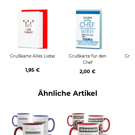
Grußkarte Alles Liebe
Grußkarte für den
Gruß
Chef
1,95 €
2,00 €
Ähnliche Artikel