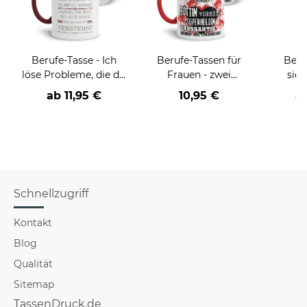
Berufe-Tasse - Ich
Berufe-Tassen für
Beru
löse Probleme, die du
Frauen - zwei
sieh
nicht verstehst -
Farbvarianten
coole
ab
11,95 €
10,95 €
a
verschiedene Berufe
Schnellzugriff
Kontakt
Blog
Qualität
Sitemap
TassenDruck.de