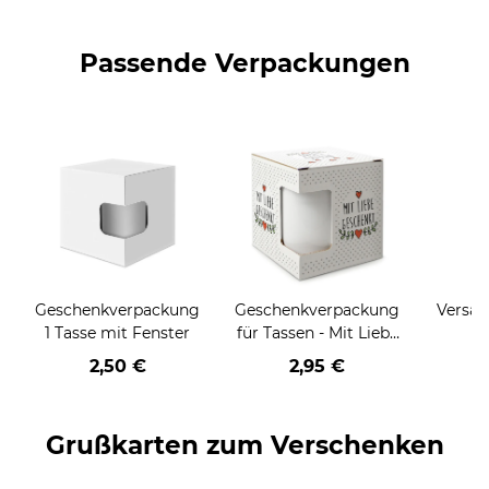
Passende Verpackungen
Geschenkverpackung
Geschenkverpackung
Versan
1 Tasse mit Fenster
für Tassen - Mit Liebe
geschenkt
2,50 €
2,95 €
Grußkarten zum Verschenken