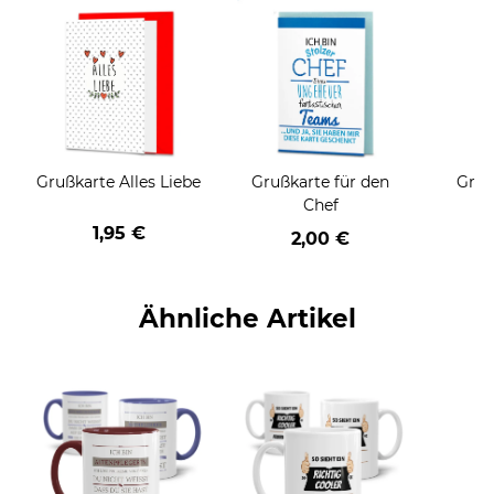
Grußkarte Alles Liebe
Grußkarte für den
Gruß
Chef
1,95 €
2,00 €
Ähnliche Artikel