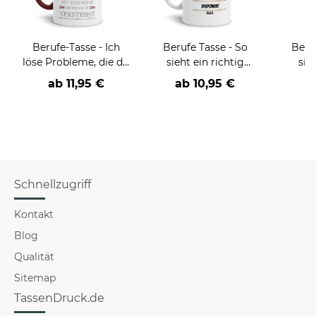
Berufe-Tasse - Ich
Berufe Tasse - So
Beru
löse Probleme, die du
sieht ein richtig
sie
nicht verstehst -
cooler -BERUF- aus
BE
ab
11,95 €
ab
10,95 €
verschiedene Berufe
versch
f
Schnellzugriff
Kontakt
Blog
Qualität
Sitemap
TassenDruck.de