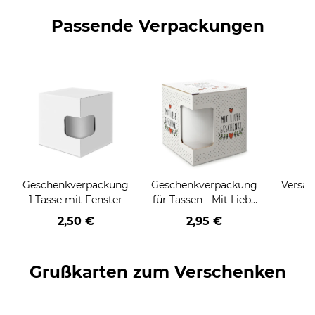
Passende Verpackungen
Geschenkverpackung
Geschenkverpackung
Versan
1 Tasse mit Fenster
für Tassen - Mit Liebe
geschenkt
2,50 €
2,95 €
Grußkarten zum Verschenken