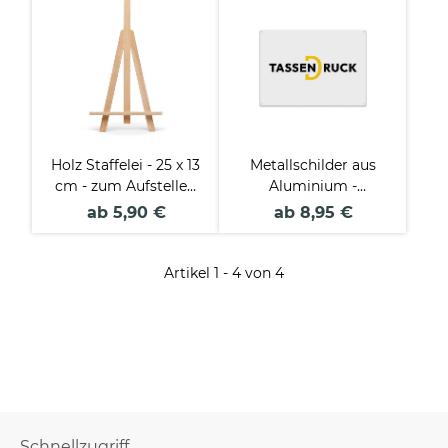
Holz Staffelei - 25 x 13
Metallschilder aus
cm - zum Aufstellen
Aluminium -
von Tafeln und
Querformat - 3
ab 5,90 €
ab 8,95 €
Schildern
Größen
Artikel 1 - 4 von 4
Schnellzugriff