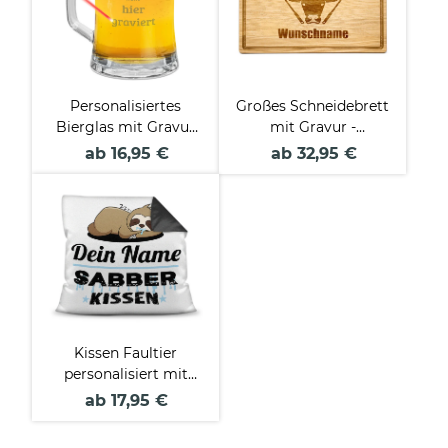
Personalisiertes
Großes Schneidebrett
Bierglas mit Gravur
mit Gravur -
selbst gestalten - mit
Grillmeister Rind -
ab 16,95 €
ab 32,95 €
Henkel - 450 ml
mit Name
personalisierbar
Kissen Faultier
personalisiert mit
Wunschname - Sein
ab 17,95 €
Sabberkissen -
Farbkissen Rückseite