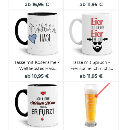
nicht - Innen und
ab 16,95 €
ab 11,95 €
Henkel Schwarz
Tasse mit Kosename -
Tasse mit Spruch -
Weltliebstes Hasi
Eier suche ich nicht,
männlich - Innen &
Eier hab ich - Weiß
ab 10,95 €
ab 11,95 €
Henkel Schwarz