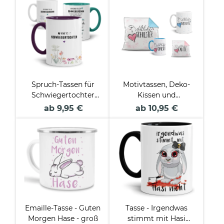
Spruch-Tassen für
Motivtassen, Deko-
Schwiegertochter
Kissen und
und Schwiegersohn
Geschenke-Sets für
ab 9,95 €
ab 10,95 €
die Familie
Emaille-Tasse - Guten
Tasse - Irgendwas
Morgen Hase - groß
stimmt mit Hasi