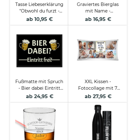
Tasse Liebeserklärung
Graviertes Bierglas
"Obwohl du furzt -
mit Name -
Mann" - Innen &
Maßeinheit - 500 ml
ab 10,95 €
ab 16,95 €
Henkel Schwarz
Fußmatte mit Spruch
XXL Kissen -
- Bier dabei Eintritt
Fotocollage mit 7
frei! -
Fotos - Glück ist -
ab 24,95 €
ab 27,95 €
Mann