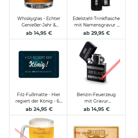
Whiskyglas - Echter
Edelstahl-Trinkflasche
Genießer-Jahr &
mit Namensgravur -
Name - 300 ml
schwarz matt - 750
ab 14,95 €
ab 29,95 €
ml
Filz-Fußmatte - Hier
Benzin-Feuerzeug
regiert der König - 60
mit Gravur
x 40 cm
beschriften in
ab 24,95 €
ab 14,95 €
Schwarz