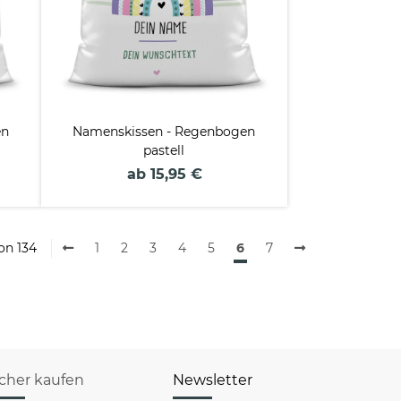
en
Namenskissen - Regenbogen
pastell
ab 15,95 €
von 134
1
2
3
4
5
6
7
icher kaufen
Newsletter