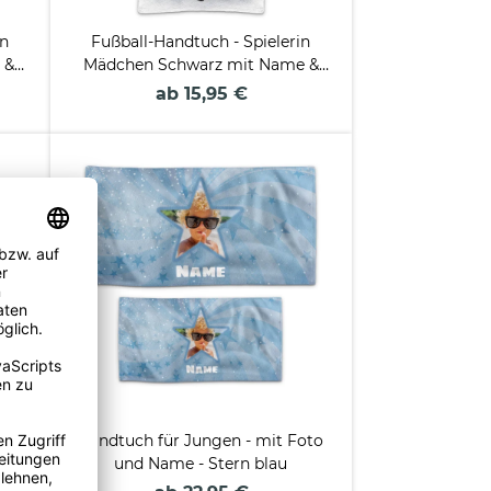
in
Fußball-Handtuch - Spielerin
 &
Mädchen Schwarz mit Name &
Trikotnummer
ab 15,95 €
ame
Handtuch für Jungen - mit Foto
bar
und Name - Stern blau