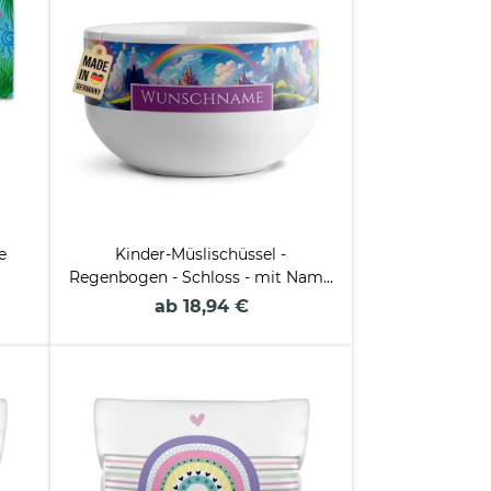
e
Kinder-Müslischüssel -
Regenbogen - Schloss - mit Name
- 500 ml
ab 18,94 €