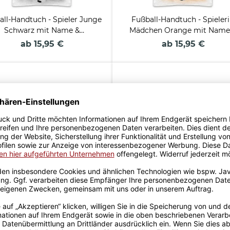
all-Handtuch - Spieler Junge
Fußball-Handtuch - Spieler
Schwarz mit Name &
Mädchen Orange mit Name
Trikotnummer
Trikotnummer
ab 15,95 €
ab 15,95 €
viertes Frühstücksbrett mit
Graviertes Trinkglas mit N
Einmaleins und Name
und Spruch - Du bist wunder