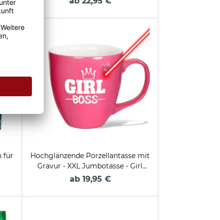
ab 22,95 €
 für
Hochglänzende Porzellantasse mit
Gravur - XXL Jumbotasse - Girl
BOSS - Glossy Effect
ab 19,95 €