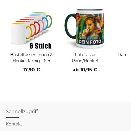
Basteltassen Innen &
Fototasse
Dantel
Henkel farbig - 6er
Rand/Henkel
&
Sets in
dunkelgrün
17,90 €
ab
10,95 €
a
verschiedenen
Farbsortierungen
Schnellzugriff
Kontakt