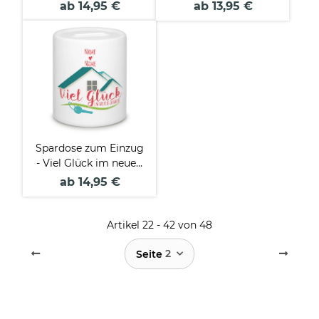
und Datum
ab 14,95 €
ab 13,95 €
Spardose zum Einzug
- Viel Glück im neuen
Zuhause - mit Namen
ab 14,95 €
personalisierbar
Artikel 22 - 42 von 48
2
Seite