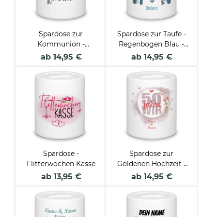
Spardose zur
Spardose zur Taufe -
Kommunion -
Regenbogen Blau -
Pusteblume - mit
mit Name und
ab 14,95 €
ab 14,95 €
Name
Datum
personalisierbar
Spardose -
Spardose zur
Flitterwochen Kasse
Goldenen Hochzeit -
50 Jahre wir - mit
ab 13,95 €
ab 14,95 €
Namen