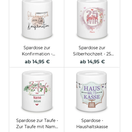
personalisierbar
Spardose zur
Spardose zur
Konfirmation -
Silberhochzeit - 25
Pusteblume - mit
Jahre wir - mit
ab 14,95 €
ab 14,95 €
Name
Namen
personalisierbar
Spardose zur Taufe -
Spardose -
Zur Taufe mit Name
Haushaltskasse