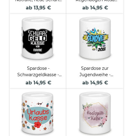
oder so
mit Name und
ab 13,95 €
ab 14,95 €
Datum
Spardose -
Spardose zur
Schwarzgeldkasse -
Jugendweihe -
für Name
Willkommen im
ab 14,95 €
ab 14,95 €
Ernst des Lebens -
mit Name und Jahr
personalisierbar