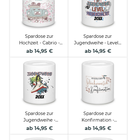
Spardose zur
Spardose zur
Hochzeit - Cabrio -
Jugendweihe - Level -
mit Namen und
mit Name und Jahr
ab 14,95 €
ab 14,95 €
Hochzeitsdatum
personalisierbar
Spardose zur
Spardose zur
Jugendweihe -
Konfirmation -
Turnschuhe - mit
Herzlichen
ab 14,95 €
ab 14,95 €
Name und Jahr
Glückwunsch - mit
personalisierbar
Name