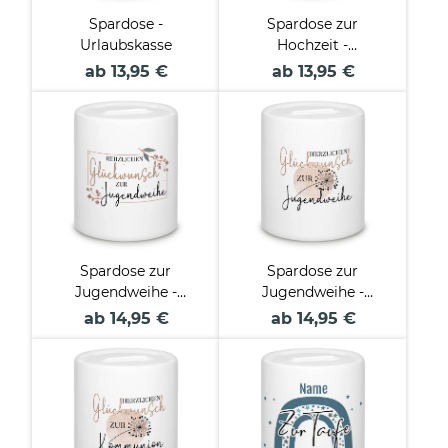
Spardose -
Spardose zur
Urlaubskasse
Hochzeit -
Hochzeitskasse
ab 13,95 €
ab 13,95 €
Spardose zur
Spardose zur
Jugendweihe -
Jugendweihe -
Herzlichen
Pusteblume - mit
ab 14,95 €
ab 14,95 €
Glückwunsch - mit
Name
Name
personalisierbar
personalisierbar