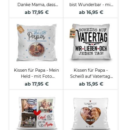
Danke Mama, dass
bist Wunderbar - mit
Du mich liebst - mit
Foto personalisierbar
ab 17,95 €
ab 16,95 €
Wunschtext
beschriften
Kissen für Papa - Mein
Kissen für Papa -
Held - mit Foto
Scheiß auf Vatertag,
personalisierbar -
wir lieben dich jeden
ab 17,95 €
ab 15,95 €
Tag