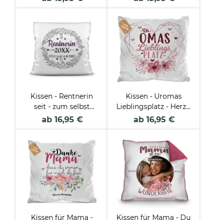
Kissen - Rentnerin
Kissen - Uromas
seit - zum selbst
Lieblingsplatz - Herz -
Beschriften mit
in 3 Farben
ab 16,95 €
ab 16,95 €
Jahreszahl
Kissen für Mama -
Kissen für Mama - Du