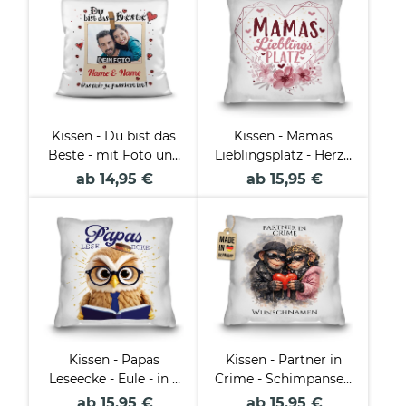
Kissen - Du bist das
Kissen - Mamas
Beste - mit Foto und
Lieblingsplatz - Herz -
Wunschnamen - inkl.
in 7 Farben
ab 14,95 €
ab 15,95 €
Füllung
Kissen - Papas
Kissen - Partner in
Leseecke - Eule - in 3
Crime - Schimpansen
Farben
- mit Namen
ab 15,95 €
ab 15,95 €