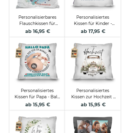
Personalisierbares
Personalisiertes
Flauschkissen für
Kissen für Kinder -
Kinder - mit Name
mit Name - Wal - in
ab 16,95 €
ab 17,95 €
und Datum -
verschiedenen
Flughörnchen -
Pastell-Farben
Verschiedene Farben
Personalisiertes
Personalisiertes
Kissen für Papa - Bald
Kissen zur Hochzeit -
kuschel ich mit dir -
Auto - mit Namen &
ab 15,95 €
ab 15,95 €
mit Foto
Datum - verschiedene
Farben