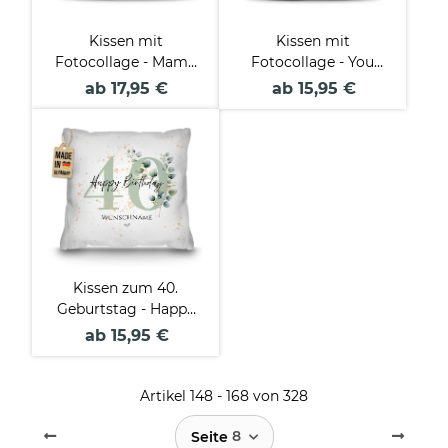
Kissen mit
Kissen mit
Fotocollage - Mama
Fotocollage - You
Engel ohne Flügel
make my heart smile
ab 17,95 €
ab 15,95 €
Kissen zum 40.
Geburtstag - Happy
Birthday - mit Name
ab 15,95 €
Artikel 148 - 168 von 328
8
Seite