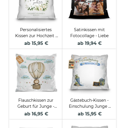
Personalisiertes
Satinkissen mit
Kissen zur Hochzeit -
Fotocollage - Liebe
Gemeinsamer Weg -
ab 15,95 €
ab 19,94 €
mit Namen -
verschiedene Farben
Flauschkissen zur
Gästebuch-Kissen -
Geburt für Junge -
Einschulung Junge -
personalisierbar mit
mit Name &
ab 16,95 €
ab 15,95 €
Geburtsdaten - Löwe -
Unterschriften der
Verschiedene Farben
Gäste