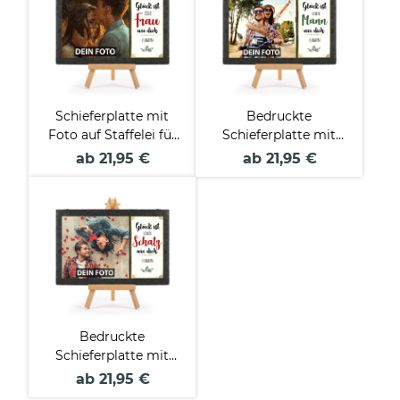
Schieferplatte mit
Bedruckte
Foto auf Staffelei für
Schieferplatte mit
die Frau
Foto auf Staffelei für
ab 21,95 €
ab 21,95 €
den Mann
Bedruckte
Schieferplatte mit
Foto auf Staffelei für
ab 21,95 €
den Schatz