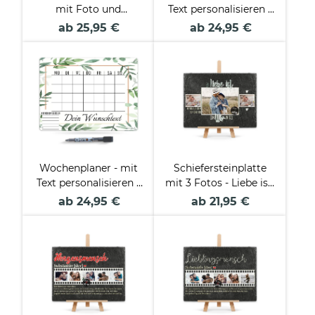
mit Foto und
Text personalisieren -
Wunschtext - Beste
Blumen - Metallschild
ab 25,95 €
ab 24,95 €
Mama - 20 x 30 cm
magnetisch A3 inkl.
mit Staffelei
abwischbarem Stift
Wochenplaner - mit
Schiefersteinplatte
Text personalisieren -
mit 3 Fotos - Liebe ist,
Pflanzen -
wenn aus Ich und Du
ab 24,95 €
ab 21,95 €
Metallschild
ein Wir wird - in 2
magnetisch A3 inkl.
Größen mit Staffelei
abwischbarem Stift