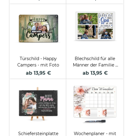
Varianten
Türschild - Happy
Blechschild für alle
Campers - mit Foto
Männer der Familie -
Glück ist - Collage
ab 13,95 €
ab 13,95 €
mit 3 Fotos
Schiefersteinplatte
Wochenplaner - mit