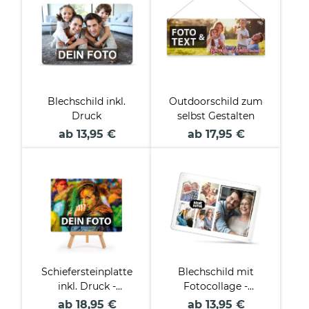
Blechschild inkl.
Outdoorschild zum
Druck
selbst Gestalten
ab 13,95 €
ab 17,95 €
Schiefersteinplatte
Blechschild mit
inkl. Druck -
Fotocollage -
Querformat
verschiedene
ab 18,95 €
ab 13,95 €