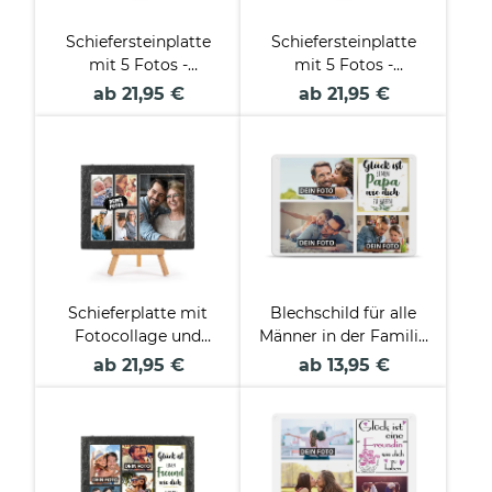
Schiefersteinplatte
Schiefersteinplatte
mit 5 Fotos -
mit 5 Fotos -
Herzensmensch - in 2
Lieblingsmensch - in
ab 21,95 €
ab 21,95 €
Größen mit Staffelei
2 Größen mit Staffelei
Schieferplatte mit
Blechschild für alle
Fotocollage und
Männer in der Familie
Staffelei
gestalten - Glück ist -
ab 21,95 €
ab 13,95 €
Collage mit 3 Fotos