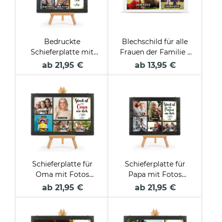
Bedruckte
Blechschild für alle
Schieferplatte mit
Frauen der Familie -
Foto auf Staffelei für
Glück ist - Collage
ab 21,95 €
ab 13,95 €
den Freund
mit 3 Fotos
Schieferplatte für
Schieferplatte für
Oma mit Fotos
Papa mit Fotos
gestalten - mit
gestalten - mit
ab 21,95 €
ab 21,95 €
Staffelei
Staffelei