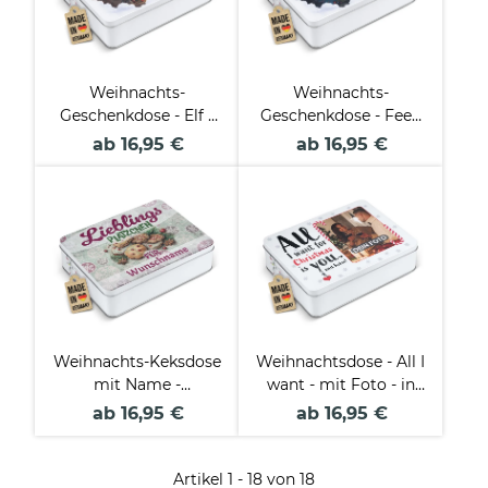
Weihnachts-
Weihnachts-
Geschenkdose - Elf -
Geschenkdose - Fee -
mit Name - in drei
mit Name - in drei
ab 16,95 €
ab 16,95 €
Größen
Größen
Weihnachts-Keksdose
Weihnachtsdose - All I
mit Name -
want - mit Foto - in
Lieblingsplätzchen für
drei Größen
ab 16,95 €
ab 16,95 €
- in drei Größen
Artikel 1 - 18 von 18