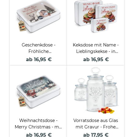
Geschenkdose -
Keksdose mit Name -
Fröhliche
Lieblingskekse - in
Weihnachten - mit
drei Größen
ab 16,95 €
ab 16,95 €
Foto & Name - in drei
Größen
Weihnachtsdose -
Vorratsdose aus Glas
Merry Christmas - mit
mit Gravur - Frohe
Name - in drei Größen
Weihnachten - mit
ab 16,95 €
ab 17,95 €