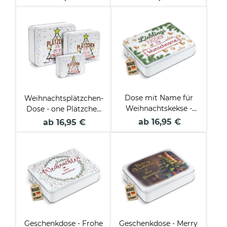
Name - Verschiedene
Größen
Dose mit Name für
Weihnachtsplätzchen-
Weihnachtskekse -
Dose - one Plätzchen
Lieblingsplätzchen -
a day - in drei Größen
ab 16,95 €
ab 16,95 €
in drei Größen
Geschenkdose - Frohe
Geschenkdose - Merry