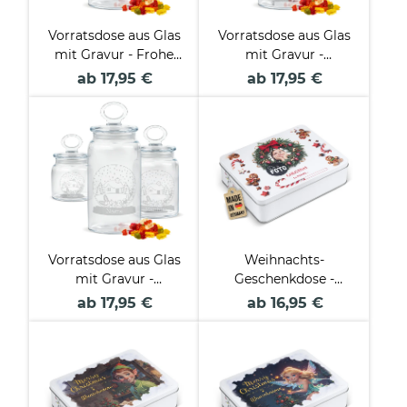
Vorratsdose aus Glas
Vorratsdose aus Glas
mit Gravur - Frohe
mit Gravur -
Weihnachten -
Tannenbäume - mit
ab 17,95 €
ab 17,95 €
Lebkuchen - mit
Name - Verschiedene
Name - Verschiedene
Größen
Größen
Vorratsdose aus Glas
Weihnachts-
mit Gravur -
Geschenkdose -
Schneekugel - mit
Christmas Loading -
ab 17,95 €
ab 16,95 €
Name - Verschiedene
mit Foto - in drei
Größen
Größen