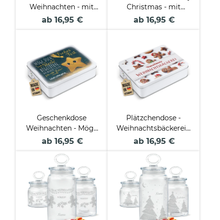
Weihnachten - mit
Christmas - mit
Wunschtext - in drei
Wunschtext - in drei
ab 16,95 €
ab 16,95 €
Größen
Größen
Geschenkdose
Plätzchendose -
Weihnachten - Möge
Weihnachtsbäckerei -
Dich ein Stern
mit Name - in drei
ab 16,95 €
ab 16,95 €
begleiten - mit Name
Größen
- in drei Größen