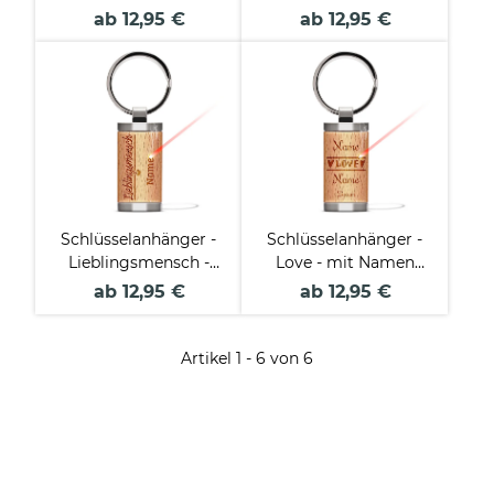
und Name -
- mit Name -
ab 12,95 €
ab 12,95 €
rechteckig aus
rechteckig aus
Echtholz - 24 x 48
Echtholz - 24 x 48
mm
mm
Schlüsselanhänger -
Schlüsselanhänger -
Lieblingsmensch -
Love - mit Namen
mit Name -
und Datum
ab 12,95 €
ab 12,95 €
rechteckig aus
personalisierbar -
Echtholz - 24 x 48
rechteckig aus
mm
Echtholz - 24 x 48
Artikel 1 - 6 von 6
mm