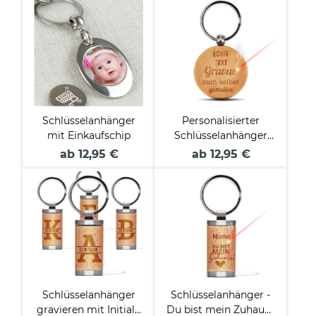
Schlüsselanhänger
Personalisierter
mit Einkaufschip
Schlüsselanhänger
mit Wunschtext -
ab 12,95 €
ab 12,95 €
rund aus Echtholz -
45 x 45 mm
Schlüsselanhänger
Schlüsselanhänger -
gravieren mit Initiale
Du bist mein Zuhause