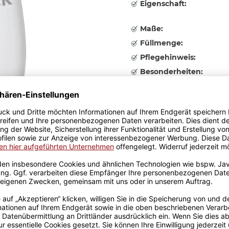
Eigenschaft:
Maße:
Füllmenge:
Pflegehinweis:
Besonderheiten:
Herstellerinformationen
Druckart
Bitte wählen Sie eine Variatio
9,95 €
inkl. 19% MwSt. , zzgl.
Versand