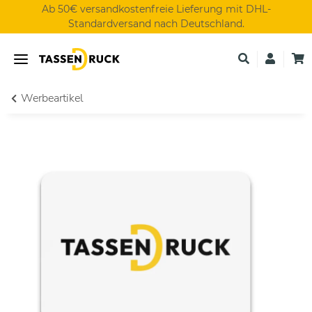
Ab 50€ versandkostenfreie Lieferung mit DHL-
Standardversand nach Deutschland.
Werbeartikel