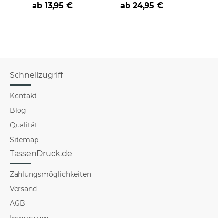
Druck
ab
13,95 €
ab 24,95 €
a
Schnellzugriff
Kontakt
Blog
Qualität
Sitemap
TassenDruck.de
Zahlungsmöglichkeiten
Versand
AGB
Impressum