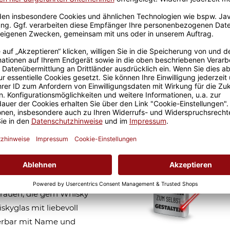
Größere Stückzahl? Anfrage 
Sicherer Kauf Auf Rechnung
Produktion in 
Passend zu Deinem gravi
Jahr & Name -
Whiskyglas mit Gravur. Ein
egen und persönliche
rauen, die gern Whisky
iskyglas mit liebevoll
ierbar mit Name und