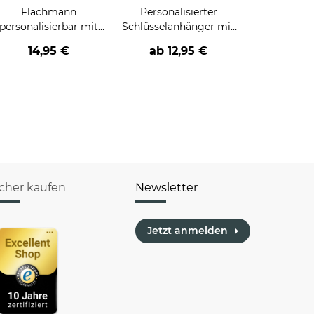
Flachmann
Personalisierter
personalisierbar mit
Schlüsselanhänger mit
Textgravur - 140 ml in
Wunschtext -
14,95 €
ab
12,95 €
Schwarz
rechteckig aus Echtholz
- 24 x 48 mm
icher kaufen
Newsletter
Jetzt anmelden