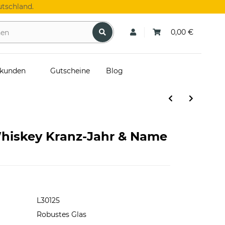
tschland.
0,00 €
skunden
Gutscheine
Blog
Whiskey Kranz-Jahr & Name
L30125
Robustes Glas