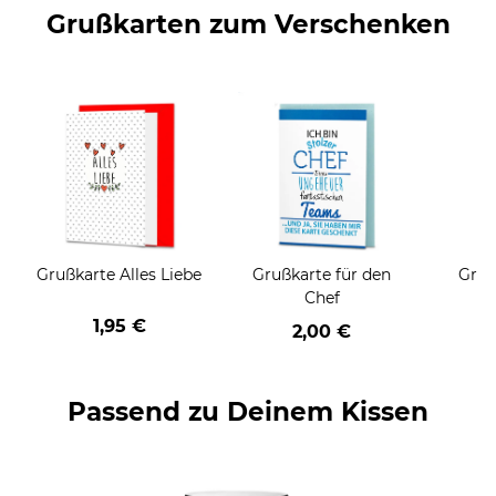
Grußkarten zum Verschenken
Grußkarte Alles Liebe
Grußkarte für den
Gruß
Chef
1,95 €
2,00 €
Passend zu Deinem Kissen