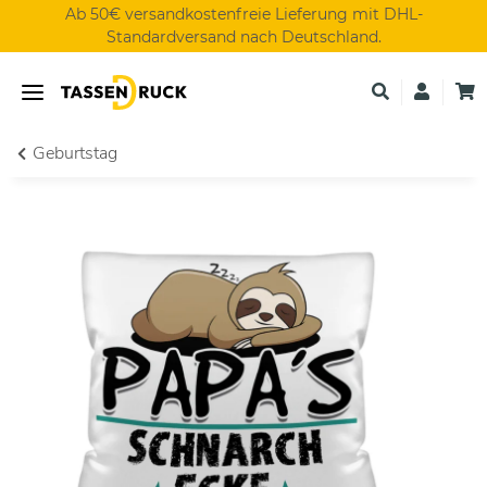
Ab 50€ versandkostenfreie Lieferung mit DHL-
Standardversand nach Deutschland.
Geburtstag