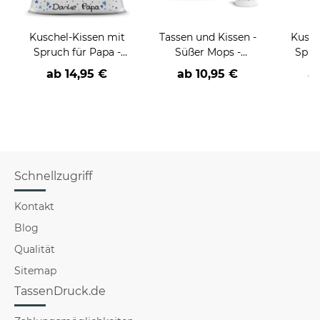
Kuschel-Kissen mit
Tassen und Kissen -
Kusch
Spruch für Papa -
Süßer Mops -
Spru
Danke Papa
verschiedene
Be
ab
14,95 €
ab
10,95 €
a
Sprüche -
Schnellzugriff
Kontakt
Blog
Qualität
Sitemap
TassenDruck.de