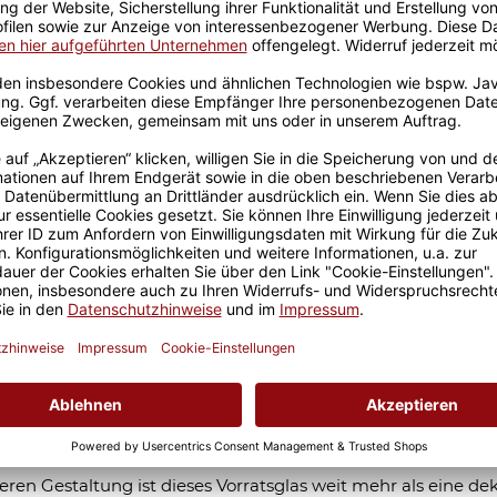
Größere Stückzahl? Anfrage 
Sicherer Kauf Auf Rechnung
Produktion in 
atsdose aus Glas mit Namen graviert -
hmte Paare - 800 ml
außergewöhnliche gravierte Vorratsglas zeigt berühmte
aare aus Geschichte, Literatur und Popkultur und setzt das
ar dabei selbst in den Mittelpunkt. Die individuellen Namen
harmonisch in das Design integriert und machen deutlich:
schichte gehört zu den großen Liebesgeschichten. Mit der
ren Gestaltung ist dieses Vorratsglas weit mehr als eine dek