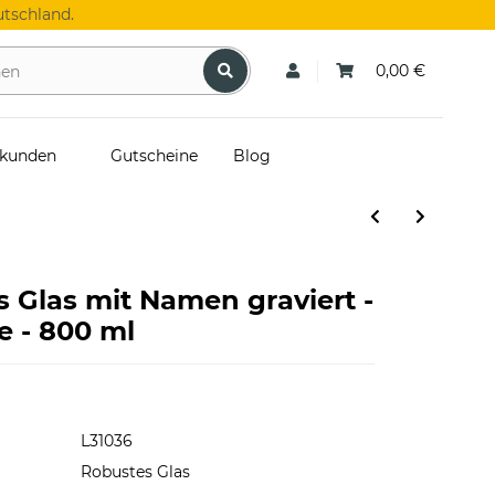
tschland.
0,00 €
skunden
Gutscheine
Blog
s Glas mit Namen graviert -
 - 800 ml
L31036
Robustes Glas