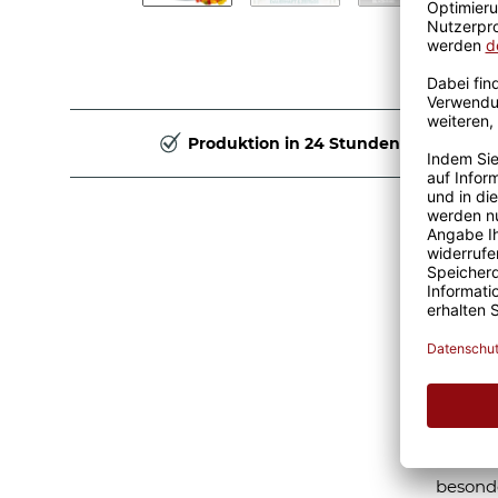
Produktion in 24 Stunden
Vorr
Berü
Dieses 
Liebesp
Brautpa
werden 
ihre Ge
besonde