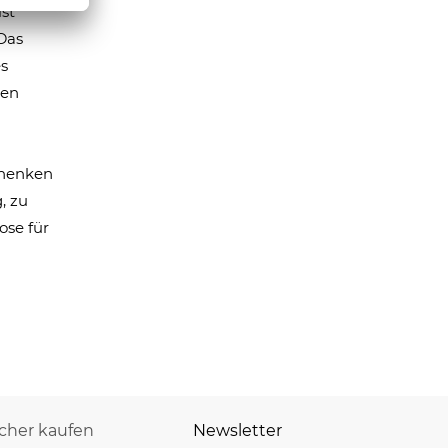
st
Das
es
ien
chenken
, zu
ose für
icher kaufen
Newsletter