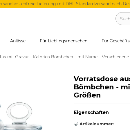
ersandkostenfreie Lieferung mit DHL-Standardversand nach Deu
Anlässe
Für Lieblingsmenschen
Für Geschäft
las mit Gravur - Kalorien Bömbchen - mit Name - Verschieden
Vorratsdose aus
Bömbchen - mi
Größen
Eigenschaften
Artikelnummer: