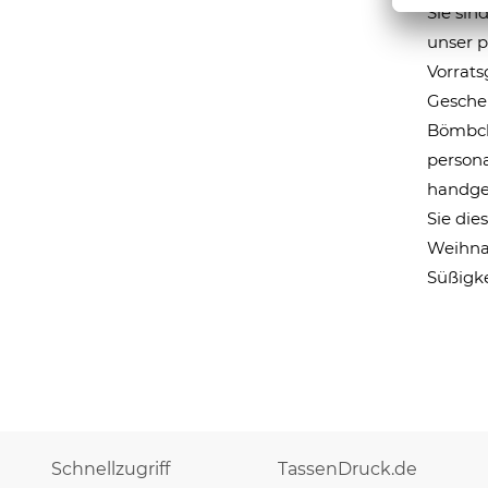
Sie sin
unser p
Vorrats
Geschen
Bömbch
persona
handgef
Sie die
Weihnac
Süßigke
Schnellzugriff
TassenDruck.de