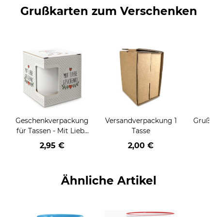
Grußkarten zum Verschenken
Geschenkverpackung
Versandverpackung 1
Grußka
für Tassen - Mit Liebe
Tasse
geschenkt
2,95 €
2,00 €
Ähnliche Artikel