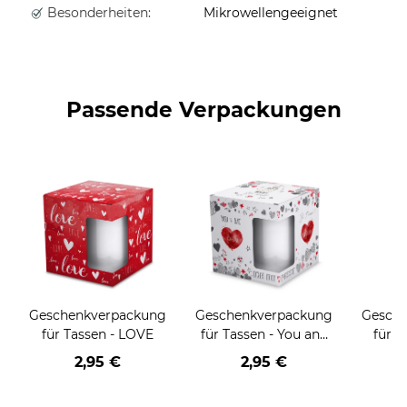
Besonderheiten:
Mikrowellengeeignet
Passende Verpackungen
Geschenkverpackung
Geschenkverpackung
Gesch
für Tassen - LOVE
für Tassen - You and
für T
me
Weih
2,95 €
2,95 €
HO