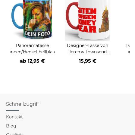
Panoramatasse
Designer-Tasse von
Pan
innen/Henkel hellblau
Jeremy Townsend
inn
"Honeybear"
ab
12,95 €
15,95 €
a
Schnellzugriff
Kontakt
Blog
Qualität