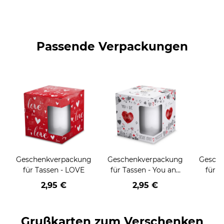
Passende Verpackungen
Geschenkverpackung
Geschenkverpackung
Gesch
für Tassen - LOVE
für Tassen - You and
für T
me
Weih
2,95 €
2,95 €
HO
Grußkarten zum Verschenken