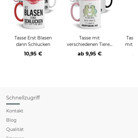
Tasse Erst Blasen
Tasse mit
Tasse
dann Schlucken
verschiedenen Tieren
mit s
und Sprüchen
10,95 €
ab
9,95 €
a
Schnellzugriff
Kontakt
Blog
Qualität