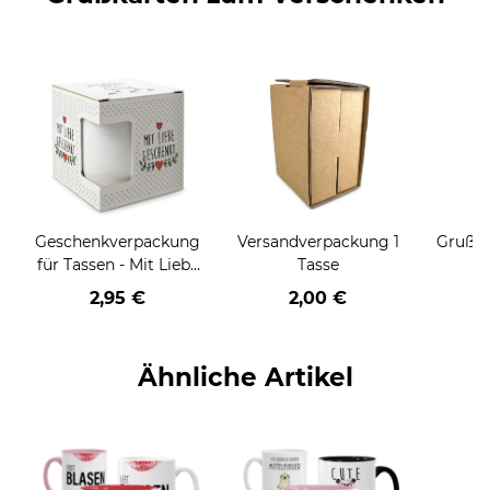
Geschenkverpackung
Versandverpackung 1
Grußka
für Tassen - Mit Liebe
Tasse
geschenkt
2,95 €
2,00 €
Ähnliche Artikel