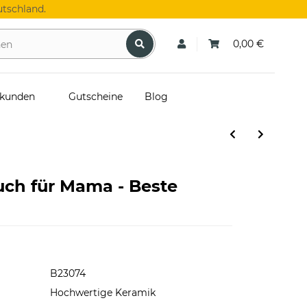
tschland.
0,00 €
skunden
Gutscheine
Blog
uch für Mama - Beste
B23074
Hochwertige Keramik