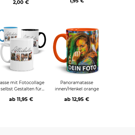
1,95 €
2,00 €
asse mit Fotocollage
Panoramatasse
selbst Gestalten für
innen/Henkel orange
allerbeste Mamas,
ab
11,95 €
ab
12,95 €
apas, Opas und Omas