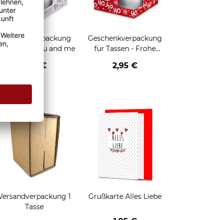
Geschenkverpackung
Geschenkverpackung
für Tassen - You and me
für Tassen - Frohe
Weihnachten - HO HO
2,95 €
2,95 €
HO - rot
enken
Versandverpackung 1
Grußkarte Alles Liebe
Tasse