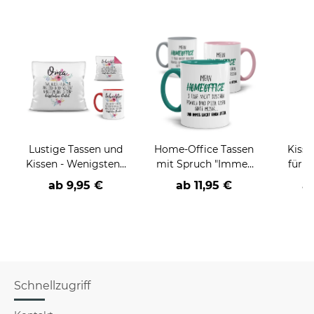
Lustige Tassen und
Home-Office Tassen
Kisse
Kissen - Wenigstens
mit Spruch "Immer
für 
hast du keine
leicht einen sitzen"
ab
9,95 €
ab
11,95 €
a
hässlichen
(Enkel)Kinder
Schnellzugriff