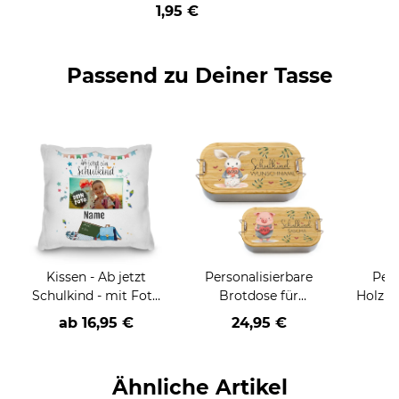
1,95 €
Passend zu Deiner Tasse
Kissen - Ab jetzt
Personalisierbare
Pers
Schulkind - mit Foto
Brotdose für
Holzbr
und Name
Schulkind -
zur 
ab
16,95 €
24,95 €
verschiedene
versch
Tiermotive - mit
Name und Jahr
Ähnliche Artikel