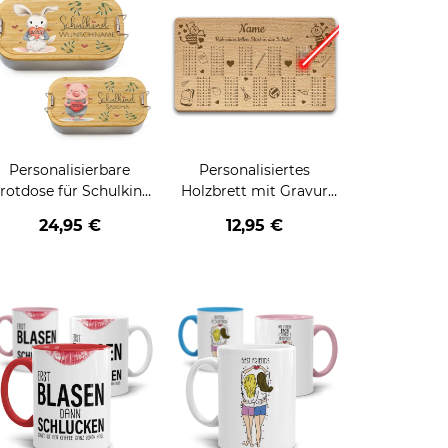
Personalisierbare
Personalisiertes
rotdose für Schulkind
Holzbrett mit Gravur
- verschiedene
zur Einschulung -
24,95 €
12,95 €
iermotive - mit Name
verschiedene Motive
und Jahr