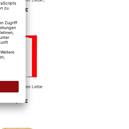
für Tassen - Mit Liebe
geschenkt
2,95 €
enken
Grußkarte Alles Liebe
1,95 €