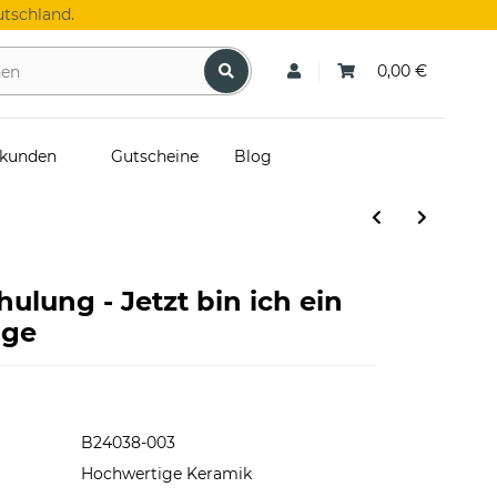
tschland.
0,00 €
skunden
Gutscheine
Blog
hulung - Jetzt bin ich ein
nge
B24038-003
Hochwertige Keramik