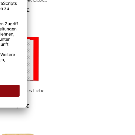
für Tassen - Mit Liebe
geschenkt
2,95 €
enken
Grußkarte Alles Liebe
1,95 €