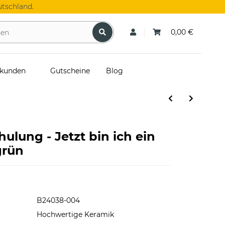
tschland.
0,00 €
skunden
Gutscheine
Blog
hulung - Jetzt bin ich ein
grün
B24038-004
Hochwertige Keramik