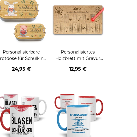
Personalisierbare
Personalisiertes
rotdose für Schulkind
Holzbrett mit Gravur
- verschiedene
zur Einschulung -
24,95 €
12,95 €
iermotive - mit Name
verschiedene Motive
und Jahr