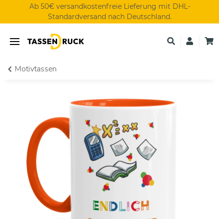
Ab 50€ versandkostenfreie Lieferung mit DHL-
Standardversand nach Deutschland.
Motivtassen