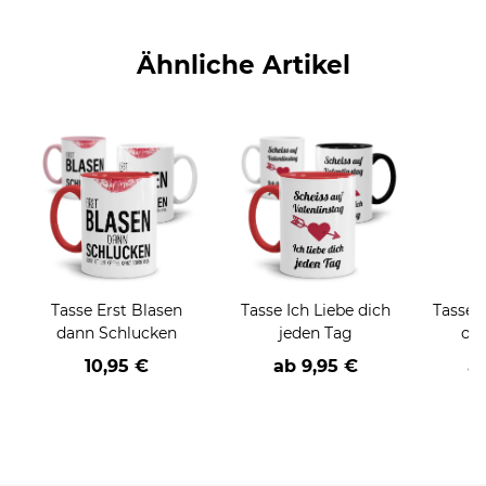
Ähnliche Artikel
Tasse Erst Blasen
Tasse Ich Liebe dich
Tasse 
dann Schlucken
jeden Tag
ode
10,95 €
ab
9,95 €
a