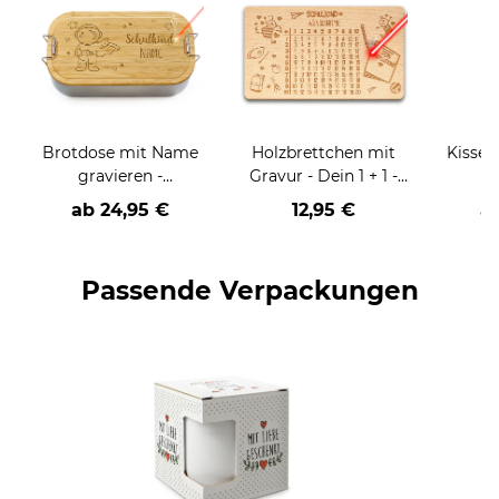
Brotdose mit Name
Holzbrettchen mit
Kissen
gravieren -
Gravur - Dein 1 + 1 -
Schulkind-Astronaut
personalisierbar mit
ab
24,95 €
12,95 €
a
Name
Passende Verpackungen