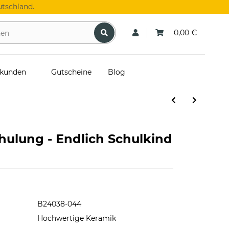
tschland.
0,00 €
skunden
Gutscheine
Blog
chulung - Endlich Schulkind
B24038-044
Hochwertige Keramik