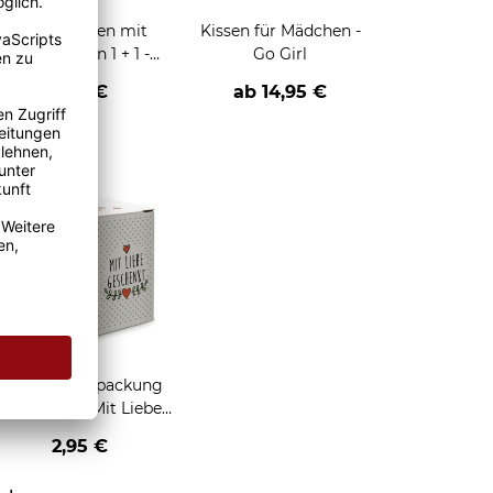
Holzbrettchen mit
Kissen für Mädchen -
Gravur - Dein 1 + 1 -
Go Girl
personalisierbar mit
12,95 €
ab
14,95 €
Name
Geschenkverpackung
für Tassen - Mit Liebe
geschenkt
2,95 €