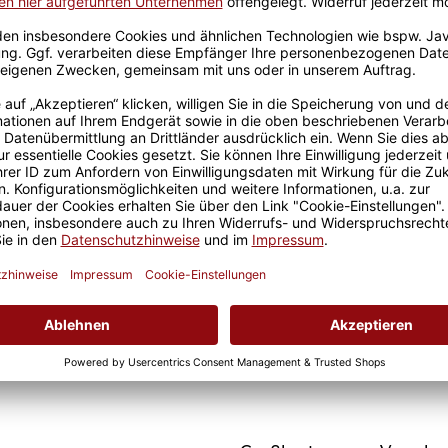
Brotdose mit Name
gravieren - Schulkind-
Astronaut
ab
24,95 €
Passende Verpackungen