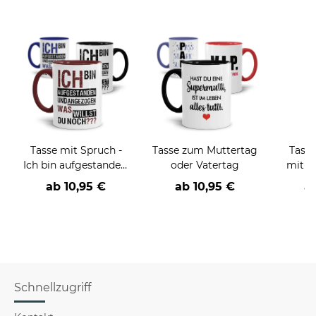
Tasse mit Spruch -
Tasse zum Muttertag
Tasse
Ich bin aufgestanden,
oder Vatertag
mit s
was willst du noch?
ab
10,95 €
ab
10,95 €
a
Schnellzugriff