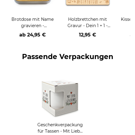
Brotdose mit Name
Holzbrettchen mit
Kissen
gravieren -
Gravur - Dein 1 + 1 -
Schulkind-Astronaut
personalisierbar mit
ab
24,95 €
12,95 €
a
Name
Passende Verpackungen
Geschenkverpackung
für Tassen - Mit Liebe