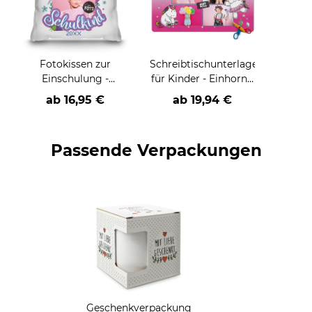
Fotokissen zur
Schreibtischunterlage
Einschulung -
für Kinder - Einhorn -
Schulkind rosa
Donuts - mit Fotos
ab
16,95 €
ab
19,94 €
Rahmen - mit Foto,
und Name
Name und Jahr
personalisierbar - in
personalisierbar
zwei Größen
Passende Verpackungen
Geschenkverpackung