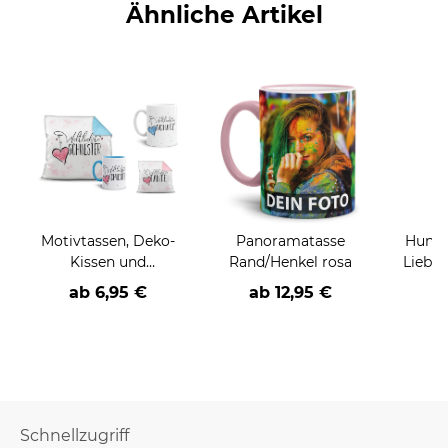
Ähnliche Artikel
Motivtassen, Deko-
Panoramatasse
Hunde
Kissen und
Rand/Henkel rosa
Liebe 
Geschenke-Sets für
ab 6,95 €
ab
12,95 €
a
die Familie
Schnellzugriff