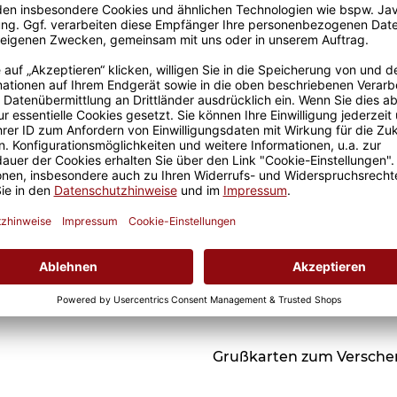
Einschulung - Schulkind
rosa Rahmen - mit
D
ab
16,95 €
Foto, Name und Jahr
N
personalisierbar
Passende Verpackungen
Grußkarten zum Versch