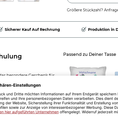
Größere Stückzahl? Anfrage 
Sicherer Kauf Auf Rechnung
Produktion in 
Passend zu Deiner Tasse
chulung
das besondere Geschenk für
t dem Namen des
cker und weckt die
Fotokissen zur
S