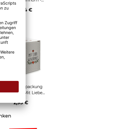
für Kinder - Einhorn -
onuts - mit Fotos und
ab
19,94 €
ame personalisierbar -
in zwei Größen
Geschenkverpackung
für Tassen - Mit Liebe
geschenkt
2,95 €
enken