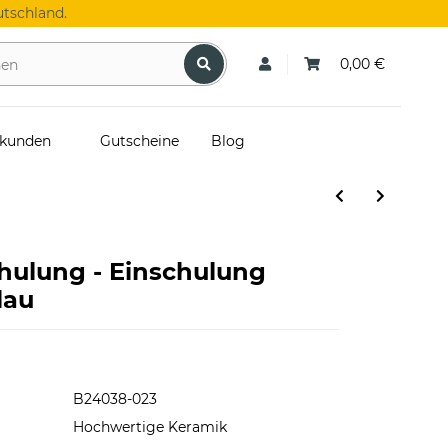
tschland.
0,00 €
skunden
Gutscheine
Blog
chulung - Einschulung
lau
B24038-023
Hochwertige Keramik