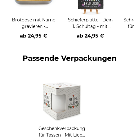
e
Brotdose mit Name
Schieferplatte - Dein
Schrei
gravieren -
1. Schultag - mit
für K
Schulkind-Astronaut
Name, Foto und
Lernen
ab
24,95 €
ab
24,95 €
a
Datum - 30 x 20 cm -
m
inkl. Staffelei
perso
zwei 
Passende Verpackungen
Hi
Geschenkverpackung
für Tassen - Mit Liebe