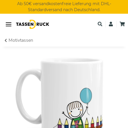
Ab 50€ versandkostenfreie Lieferung mit DHL-
Standardversand nach Deutschland.
Motivtassen