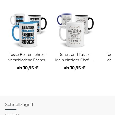
Tasse Bester Lehrer -
Ruhestand Tasse -
Tass
verschiedene Fächer-
Mein einziger Chef ist
dan
jetzt meine Frau
ab
10,95 €
ab
10,95 €
Schnellzugriff