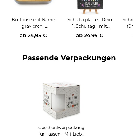
e
Brotdose mit Name
Schieferplatte - Dein
Schrei
gravieren -
1. Schultag - mit
für K
Schulkind-Astronaut
Name, Foto und
Lernen
ab
24,95 €
ab
24,95 €
a
Datum - 30 x 20 cm -
m
inkl. Staffelei
perso
zwei 
Passende Verpackungen
Hi
Geschenkverpackung
für Tassen - Mit Liebe