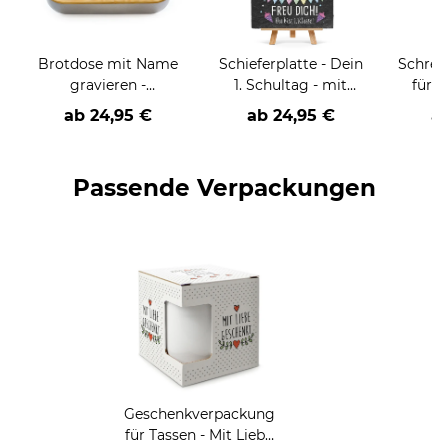
e
Brotdose mit Name
Schieferplatte - Dein
Schrei
gravieren -
1. Schultag - mit
für K
Schulkind-Astronaut
Name, Foto und
Lernen
ab
24,95 €
ab
24,95 €
a
Datum - 30 x 20 cm -
m
inkl. Staffelei
perso
zwei 
Passende Verpackungen
Hi
Geschenkverpackung
für Tassen - Mit Liebe