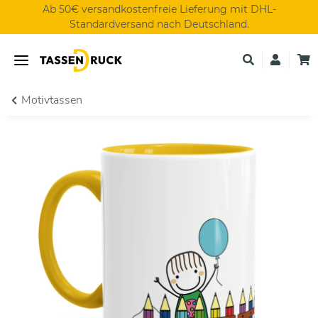
Ab 50€ versandkostenfreie Lieferung mit DHL-
Standardversand nach Deutschland.
Motivtassen