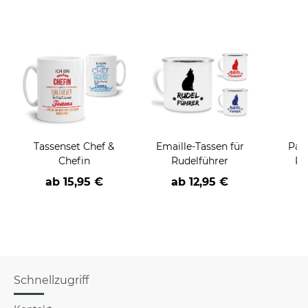
Tassenset Chef &
Emaille-Tassen für
Pan
Chefin
Rudelführer
Ra
d
ab
15,95 €
ab
12,95 €
a
Schnellzugriff